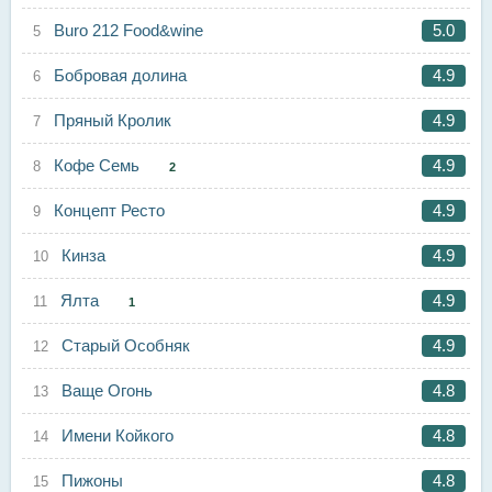
Buro 212 Food&wine
5.0
Бобровая долина
4.9
Пряный Кролик
4.9
Кофе Семь
4.9
2
Концепт Ресто
4.9
Кинза
4.9
Ялта
4.9
1
Старый Особняк
4.9
Ваще Огонь
4.8
Имени Койкого
4.8
Пижоны
4.8