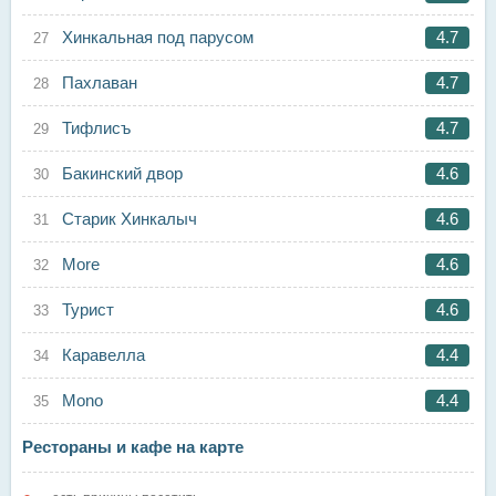
Хинкальная под парусом
4.7
Пахлаван
4.7
Тифлисъ
4.7
Бакинский двор
4.6
Старик Хинкалыч
4.6
More
4.6
Турист
4.6
Каравелла
4.4
Mono
4.4
Рестораны и кафе на карте