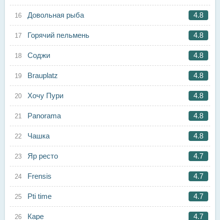
Довольная рыба
4.8
Горячий пельмень
4.8
Соджи
4.8
Brauplatz
4.8
Хочу Пури
4.8
Panorama
4.8
Чашка
4.8
Яр ресто
4.7
Frensis
4.7
Pti time
4.7
Каре
4.7