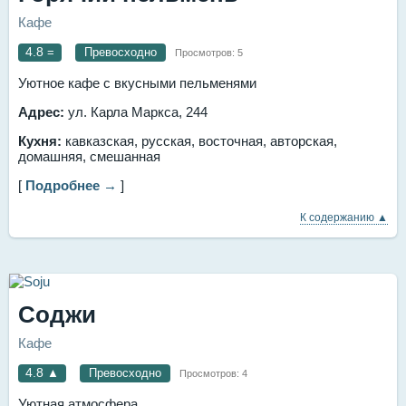
Кафе
4.8
=
Превосходно
Просмотров:
5
Уютное кафе с вкусными пельменями
Адрес:
ул. Карла Маркса, 244
Кухня:
кавказская, русская, восточная, авторская,
домашняя, смешанная
[
Подробнее →
]
К содержанию ▲
Соджи
Кафе
4.8
▲
Превосходно
Просмотров:
4
Уютная атмосфера