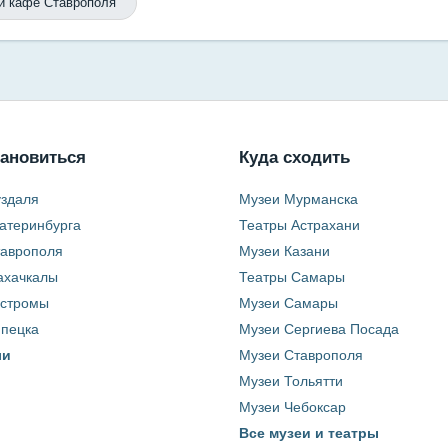
и кафе Ставрополя
тановиться
Куда сходить
уздаля
Музеи Мурманска
атеринбурга
Театры Астрахани
таврополя
Музеи Казани
ахачкалы
Театры Самары
остромы
Музеи Самары
ипецка
Музеи Сергиева Посада
ли
Музеи Ставрополя
Музеи Тольятти
Музеи Чебоксар
Все музеи и театры