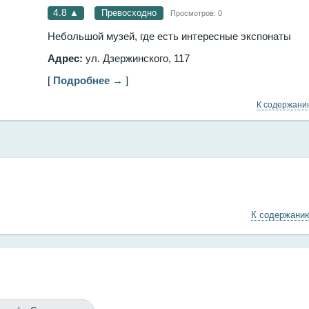
4.8
▲
Превосходно
Просмотров:
0
Небольшой музей, где есть интересные экспонаты
Адрес:
ул. Дзержинского, 117
[
Подробнее →
]
К содержан
К содержани