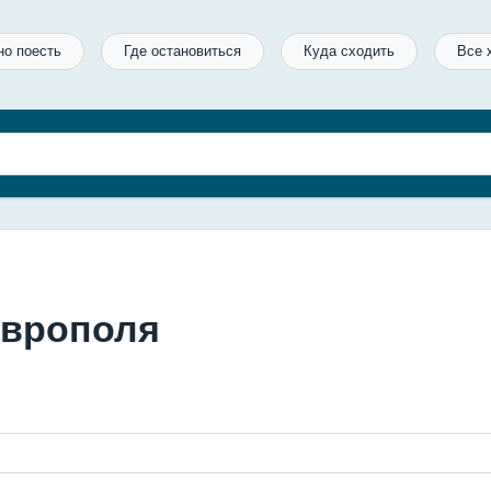
но поесть
Где остановиться
Куда сходить
Все 
аврополя