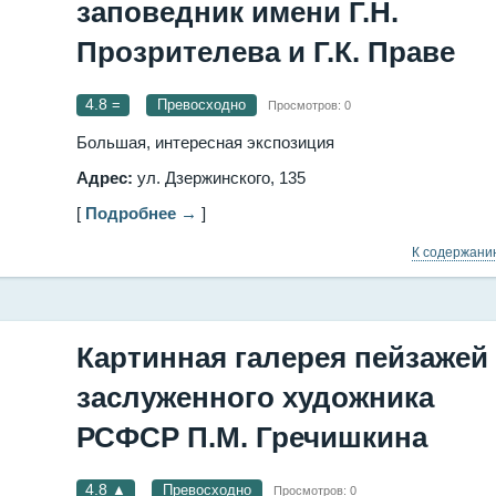
заповедник имени Г.Н.
Прозрителева и Г.К. Праве
4.8
=
Превосходно
Просмотров:
0
Большая, интересная экспозиция
Адрес:
ул. Дзержинского, 135
[
Подробнее →
]
К содержан
Картинная галерея пейзажей
заслуженного художника
РСФСР П.М. Гречишкина
4.8
▲
Превосходно
Просмотров:
0