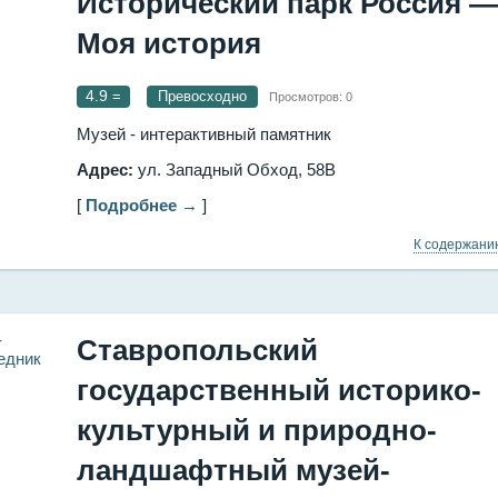
Исторический парк Россия —
Моя история
4.9
=
Превосходно
Просмотров:
0
Музей - интерактивный памятник
Адрес:
ул. Западный Обход, 58В
[
Подробнее →
]
К содержан
Ставропольский
государственный историко-
культурный и природно-
ландшафтный музей-