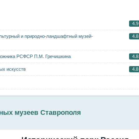
4.9
ультурный и природно-ландшафтный музей-
4.8
удожника РСФСР П.М. Гречишкина
4.8
ых искусств
4.8
сных музеев Ставрополя