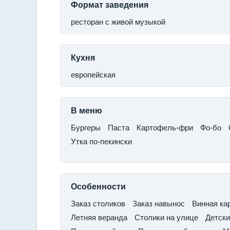
Формат заведения
ресторан с живой музыкой
Кухня
европейская
В меню
​Бургеры
​Паста
Картофель-фри
​Фо-бо
Утка по-пекински
Особенности
Заказ столиков
​Заказ навынос​
Винная кар
Летняя веранда​
Столики на улице
​Детск