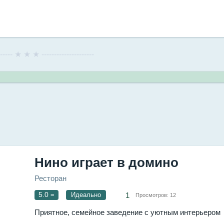
------- ★ ★ ★ ---------------------
Нино играет в домино
Ресторан
5.0
=
Идеально
1
Просмотров:
12
Приятное, семейное заведение с уютным интерьером