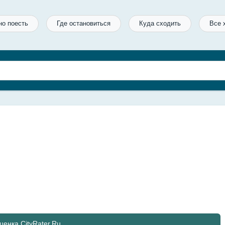
но поесть
Где остановиться
Куда сходить
Все 
ценка CityRater.Ru