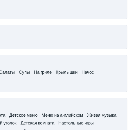
​Салаты
​Супы​
На гриле​
Крылышки
​Начос​
та​
Детское меню
​Меню на английском
​Живая музыка​
ий уголок
​Детская комната​
Настольные игры​