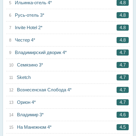
Ильинка-отель 4*
4.8
Русь-отель 3*
4.8
Invite Hotel 2*
4.8
Честер 4*
4.8
Владимирский дворик 4*
4.7
Семязино 3*
4.7
Sketch
4.7
Вознесенская Слобода 4*
4.7
Орион 4*
4.7
Владимир 3*
4.6
На Манежном 4*
4.5