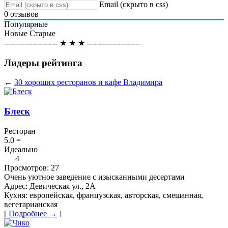
Email (скрыто в css)
0
отзывов
Популярные
Новые
Старые
--------------------- ★ ★ ★ ---------------------
Лидеры рейтинга
←
30 хороших ресторанов и кафе Владимира
Блеск
Ресторан
5.0
=
Идеально
4
Просмотров:
27
Очень уютное заведение с изысканными десертами
Адрес:
Девическая ул., 2А
Кухня:
европейская, французская, авторская, смешанная,
вегетарианская
[
Подробнее →
]