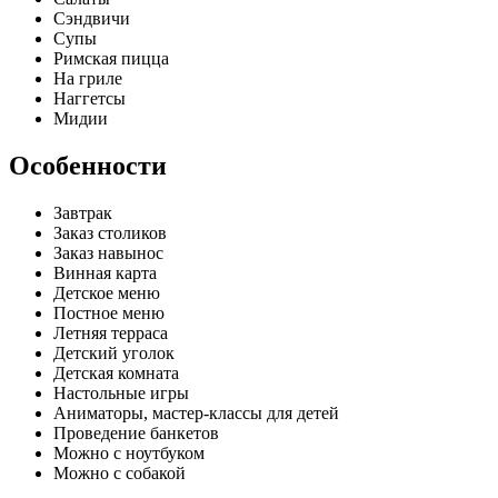
Сэндвичи​
Супы​
Римская пицца
​На гриле​
Наггетсы​
Мидии
Особенности
Завтрак
​Заказ столиков
​Заказ навынос​
Винная карта​
Детское меню
​Постное меню​
Летняя терраса
​Детский уголок
​Детская комната​
Настольные игры​
Аниматоры, мастер-классы для детей
​Проведение банкетов​
Можно с ноутбуком​
Можно с собакой