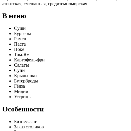
азиатская, смешанная, средиземноморская
В меню
​Суши​
Бургеры
​Рамен​
Паста​
Поке
​Том-Ям
​Картофель-фри​
Салаты
​Супы​
Крылышки​
Бутерброды
​Гёдза
​Мидии
​Устрицы
Особенности
Бизнес-ланч​
Заказ столиков