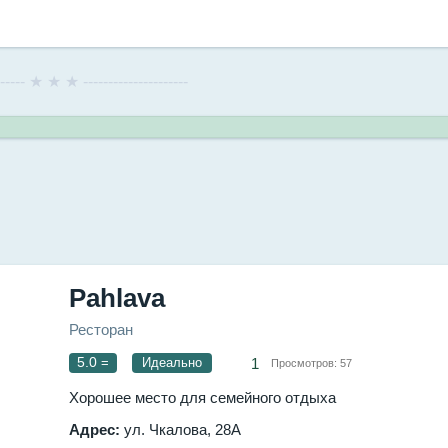
------- ★ ★ ★ ---------------------
Pahlava
Ресторан
5.0
=
Идеально
1
Просмотров:
57
Хорошее место для семейного отдыха
Адрес:
ул. Чкалова, 28А