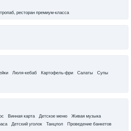
стропаб, ресторан премиум-класса
йки​
Люля-кебаб​
Картофель-фри​
Салаты
​Супы
с​
Винная карта​
Детское меню​
Живая музыка​
раса
​Детский уголок​
Танцпол​
Проведение банкетов