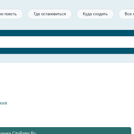
но поесть
Где остановиться
Куда сходить
Все 
хня
ценка CityRater.Ru