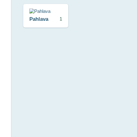
Pahlava
1