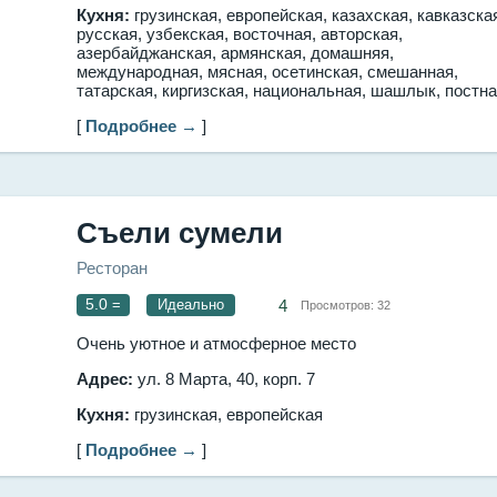
Кухня:
грузинская, европейская, казахская, кавказска
русская, узбекская, восточная, авторская,
азербайджанская, армянская, домашняя,
международная, мясная, осетинская, смешанная,
татарская, киргизская, национальная, шашлык, постн
[
Подробнее →
]
Съели сумели
Ресторан
5.0
=
Идеально
4
Просмотров:
32
Очень уютное и атмосферное место
Адрес:
ул. 8 Марта, 40, корп. 7
Кухня:
грузинская, европейская
[
Подробнее →
]