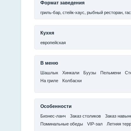
Формат заведения
гриль-бар, стейк-хаус, рыбный ресторан, га
Кухня
европейская
В меню
​Шашлык​
Хинкали​
Буузы
​Пельмени​
Сте
​На гриле
​Колбаски
Особенности
Бизнес-ланч
​Заказ столиков​
Заказ навыно
Поминальные обеды
​VIP-зал​
Летняя тер