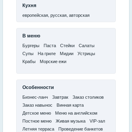
Кухня
европейская, русская, авторская
В меню
​Бургеры
​Паста​
Стейки
​Салаты
​Супы​
На гриле​
Мидии
Устрицы
​Крабы
​Морские ежи
Особенности
Бизнес-ланч
​Завтрак​
Заказ столиков​
Заказ навынос
​Винная карта​
Детское меню
​Меню на английском
​Постное меню​
Живая музыка
​VIP-зал​
Летняя терраса​
Проведение банкетов