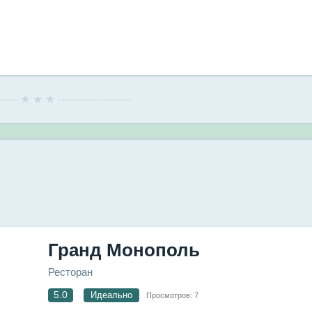
------- ★ ★ ★ ---------------------
Гранд Монополь
Ресторан
5.0
Идеально
Просмотров:
7