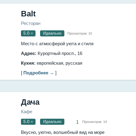
Balt
Ресторан
5.0
=
Идеально
Просмотров:
10
Место с атмосферой уюта и стиля
Адрес:
Курортный просп., 16
Кухня:
европейская, русская
[
Подробнее →
]
Дача
Кафе
5.0
=
Идеально
1
Просмотров:
14
Вкусно, уютно, волшебный вид на море