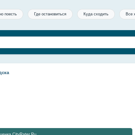
но поесть
Где остановиться
Куда сходить
Все 
дска
ценка CityRater.Ru