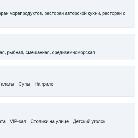
ран морепродуктов, ресторан авторской кухни, ресторан с
кая, рыбная, смешанная, средиземноморская
Салаты
​Супы
​На гриле
рта
​VIP-зал
​Столики на улице
​Детский уголок​