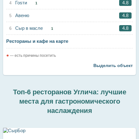
Гоsти
4.8
1
Авеню
4.8
Сыр в масле
4.8
1
Рестораны и кафе на карте
●
— есть причины посетить
Выделить объект
Топ-6 ресторанов Углича: лучшие
места для гастрономического
наслаждения