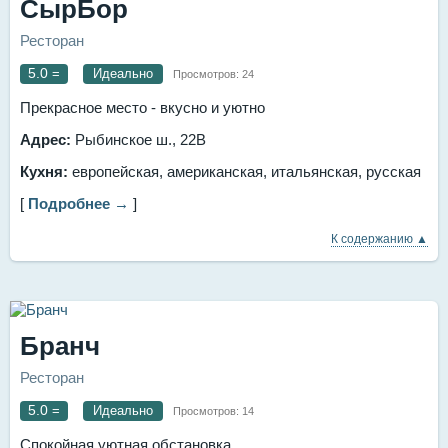
СырБор
Ресторан
5.0
=
Идеально
Просмотров:
24
Прекрасное место - вкусно и уютно
Адрес:
Рыбинское ш., 22В
Кухня:
европейская, американская, итальянская, русская
[
Подробнее →
]
К содержанию ▲
Бранч
Ресторан
5.0
=
Идеально
Просмотров:
14
Спокойная уютная обстановка