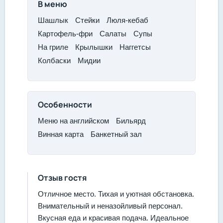
В меню
​Шашлык​
Стейки​
Люля-кебаб​
Картофель-фри
​Салаты​
Супы​
На гриле
​Крылышки
​Наггетсы
​Колбаски​
Мидии
Особенности
Меню на английском
Бильярд
Винная карта
Банкетный зал
Отзыв гостя
Отличное место. Тихая и уютная обстановка.
Внимательный и неназойливый персонал.
Вкусная еда и красивая подача. Идеальное