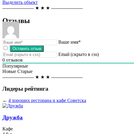
Выделить объект
--------------------- ★ ★ ★ ---------------------
Отзывы
Ваше имя*
Email (скрыто в css)
0
отзывов
Популярные
Новые
Старые
--------------------- ★ ★ ★ ---------------------
Лидеры рейтинга
←
4 хороших ресторана и кафе Советска
Дружба
Кафе