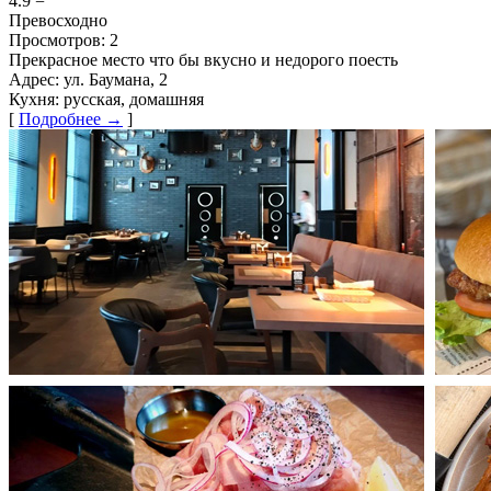
4.9
=
Превосходно
Просмотров:
2
Прекрасное место что бы вкусно и недорого поесть
Адрес:
ул. Баумана, 2
Кухня:
русская, домашняя
[
Подробнее →
]