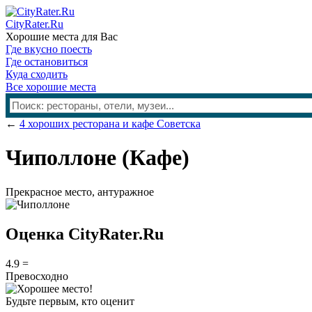
CityRater.Ru
Хорошие места для Вас
Где вкусно поесть
Где остановиться
Куда сходить
Все хорошие места
←
4 хороших ресторана и кафе Советска
Чиполлоне
(Кафе)
Прекрасное место, антуражное
Оценка CityRater.Ru
4.9
=
Превосходно
Будьте первым, кто оценит