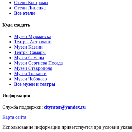
Отели Костромы
Отели Липецка
Все отели
Куда сходить
Музеи Мурманска
Театры Астрахани
Музеи Казани
Театры Самары
Музеи Самары
Музеи Сергиева Посада
Музеи Ставрополя
Музеи Тольятти
Музеи Чебоксар
Все музеи и театры
Информация
Служба поддержки:
cityrater@yandex.ru
Карта сайта
Использование информации приветствуется при условии указан