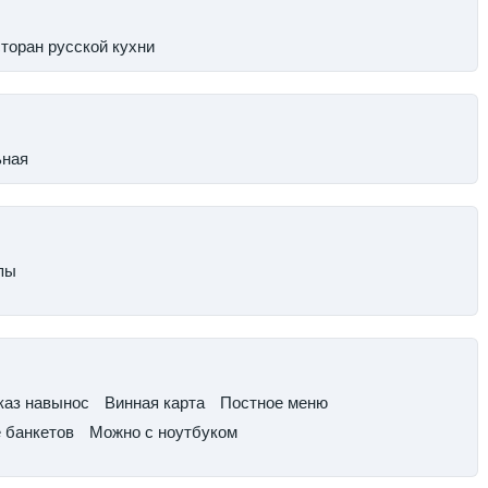
сторан русской кухни
ьная
пы
каз навынос​
Винная карта​
Постное меню
 банкетов
​Можно с ноутбуком