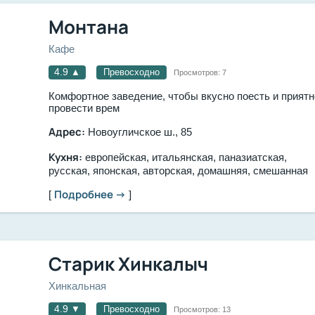
Монтана
Кафе
4.9
▲
Превосходно
Просмотров:
7
Комфортное заведение, чтобы вкусно поесть и приятн
провести врем
Адрес:
Новоугличское ш., 85
Кухня:
европейская, итальянская, паназиатская,
русская, японская, авторская, домашняя, смешанная
Подробнее →
[
]
Старик Хинкалыч
Хинкальная
4.9
▼
Превосходно
Просмотров:
13