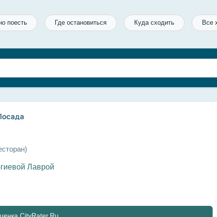
но поесть
Где остановиться
Куда сходить
Все 
 Посада
есторан)
ргиевой Лаврой
ценка CityRater.Ru