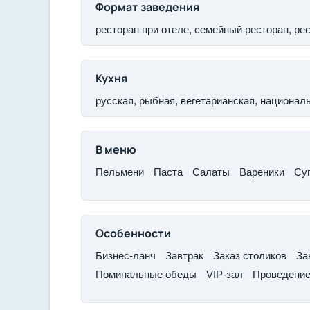
Формат заведения
ресторан при отеле, семейный ресторан, ре
Кухня
русская, рыбная, вегетарианская, национал
В меню
Пельмени​
Паста​
Салаты​
Вареники​
Су
Особенности
Бизнес-ланч​
Завтрак​
Заказ столиков​
За
​Поминальные обеды
​VIP-зал​
Проведение