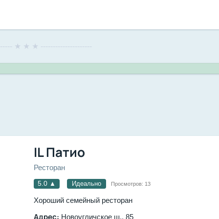
------- ★ ★ ★ ---------------------
IL Патио
Ресторан
5.0
▲
Идеально
Просмотров:
13
Хороший семейный ресторан
Адрес:
Новоугличское ш., 85