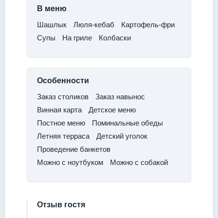
В меню
Шашлык​
Люля-кебаб​
Картофель-фри​
Супы​
На гриле​
Колбаски
Особенности
​Заказ столиков
​Заказ навынос
​Винная карта​
Детское меню
​Постное меню​
Поминальные обеды​
Летняя терраса
​Детский уголок​
Проведение банкетов
​Можно с ноутбуком
​Можно с собакой
Отзыв гостя