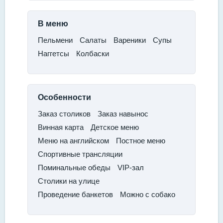
В меню
​Пельмени​
Салаты​
Вареники​
Супы​
Наггетсы
​Колбаски
Особенности
Заказ столиков
​Заказ навынос​
Винная карта​
Детское меню
​Меню на английском
​Постное меню​
Спортивные трансляции​
Поминальные обеды
​VIP-зал
​Столики на улице
​Проведение банкетов​
Можно с собако