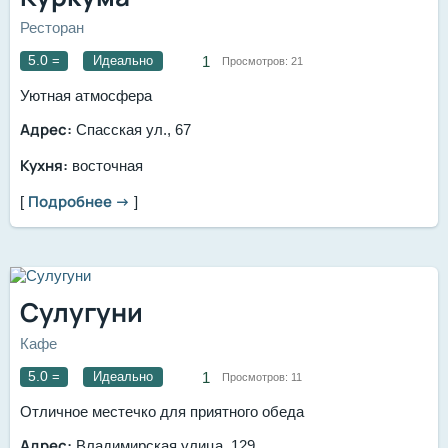
Ресторан
5.0
=
Идеально
1
Просмотров:
21
Уютная атмосфера
Адрес:
Спасская ул., 67
Кухня:
восточная
Подробнее →
[
]
Сулугуни
Кафе
5.0
=
Идеально
1
Просмотров:
11
Отличное местечко для приятного обеда
Адрес:
​Владимирская улица, 129