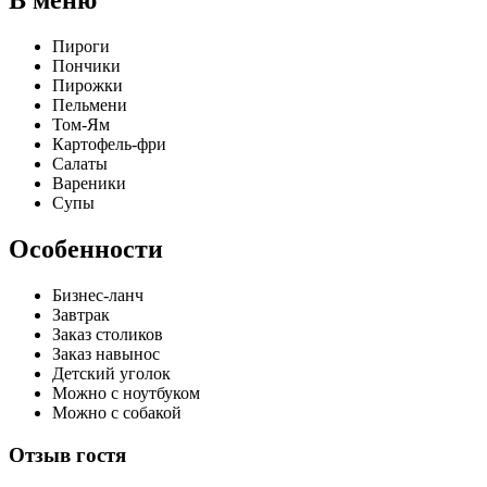
В меню
​Пироги​
Пончики​
Пирожки​
Пельмени​
Том-Ям
​Картофель-фри
​Салаты
​Вареники
​Супы
Особенности
​Бизнес-ланч
​Завтрак​
Заказ столиков
​Заказ навынос​
Детский уголок
​Можно с ноутбуком​
Можно с собакой
Отзыв гостя