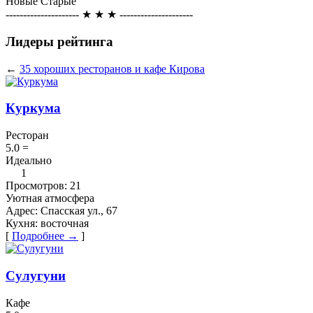
Новые
Старые
--------------------- ★ ★ ★ ---------------------
Лидеры рейтинга
←
35 хороших ресторанов и кафе Кирова
Куркума
Ресторан
5.0
=
Идеально
1
Просмотров:
21
Уютная атмосфера
Адрес:
Спасская ул., 67
Кухня:
восточная
[
Подробнее →
]
Сулугуни
Кафе