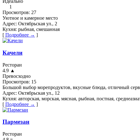
Идеально
1
Просмотров:
27
Уютное и камерное место
Адрес:
Октябрьская ул., 2
Кухня:
рыбная, смешанная
[
Подробнее →
]
Качели
Ресторан
4.9
▲
Превосходно
Просмотров:
15
Большой выбор морепродуктов, вкусные блюда, отличный сер
Адрес:
Октябрьская ул., 12
Кухня:
авторская, морская, мясная, рыбная, постная, среднеази
[
Подробнее →
]
Пармезан
Ресторан
4.8
=