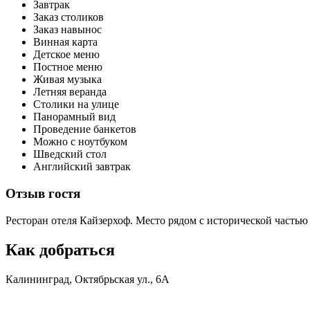
​Завтрак​
Заказ столиков
​Заказ навынос
​Винная карта​
Детское меню
​Постное меню​
Живая музыка
​Летняя веранда​
Столики на улице​
Панорамный вид​
Проведение банкетов
​Можно с ноутбуком​
Шведский стол​
Английский завтрак
Отзыв гостя
Ресторан отеля Кайзерхоф. Место рядом с исторической часть
Как добраться
Калининград, Октябрьская ул., 6А