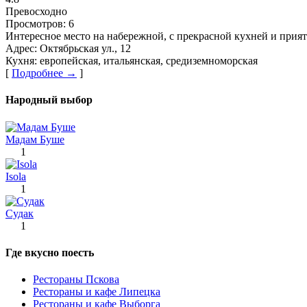
Превосходно
Просмотров:
6
Интересное место на набережной, с прекрасной кухней и при
Адрес:
Октябрьская ул., 12
Кухня:
европейская, итальянская, средиземноморская
[
Подробнее →
]
Народный выбор
Мадам Буше
1
Isola
1
Судак
1
Где вкусно поесть
Рестораны Пскова
Рестораны и кафе Липецка
Рестораны и кафе Выборга