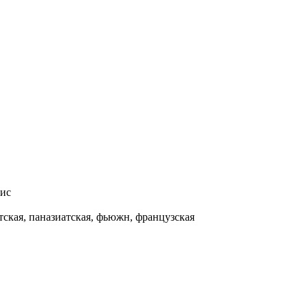
вис
атская, паназиатская, фьюжн, французская