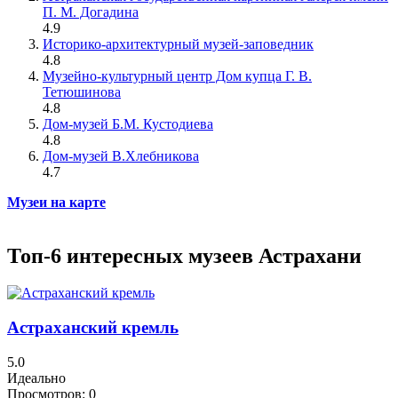
П. М. Догадина
4.9
Историко-архитектурный музей-заповедник
4.8
Музейно-культурный центр Дом купца Г. В.
Тетюшинова
4.8
Дом-музей Б.М. Кустодиева
4.8
Дом-музей В.Хлебникова
4.7
Музеи на карте
Топ-6 интересных музеев Астрахани
Астраханский кремль
5.0
Идеально
Просмотров:
0