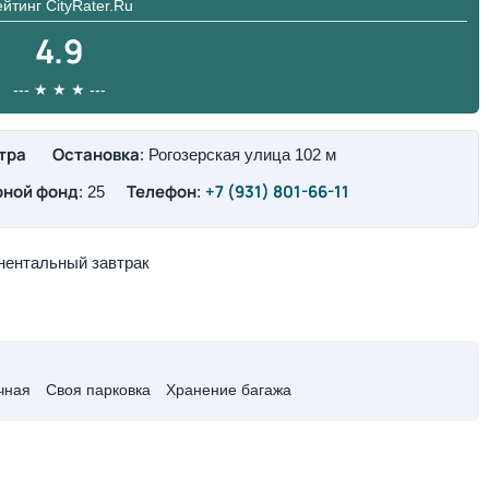
йтинг CityRater.Ru
4.9
--- ★ ★ ★ ---
нтра
Остановка
: Рогозерская улица 102 м
ной фонд
Телефон
+7 (931) 801-66-11
: 25
:
нентальный завтрак
ная​
Своя парковка​
Хранение багажа