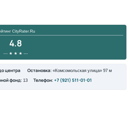
йтинг CityRater.Ru
4.8
--- ★ ★ ★ ---
до центра
Остановка
: «Комсомольская улица» 97 м
ной фонд
Телефон
+7 (921) 511-01-01
: 13
: