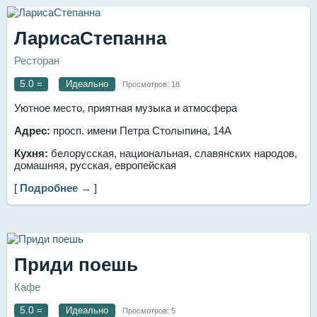
ЛарисаСтепанна
Ресторан
5.0
=
Идеально
Просмотров:
18
Уютное место, приятная музыка и атмосфера
Адрес:
просп. имени Петра Столыпина, 14А
Кухня:
белорусская, национальная, славянских народов,
домашняя, русская, европейская
[
Подробнее →
]
Приди поешь
Кафе
5.0
=
Идеально
Просмотров:
5