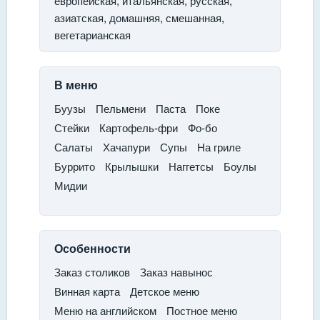
европейская, итальянская, русская,
азиатская, домашняя, смешанная,
вегетарианская
В меню
​Буузы​
Пельмени​
Паста​
Поке
​Стейки​
Картофель-фри
​Фо-бо
​Салаты
​Хачапури
​Супы
​На гриле​
Буррито
​Крылышки
​Наггетсы​
Боулы​
Мидии
Особенности
Заказ столиков​
Заказ навынос
​Винная карта
​Детское меню
​Меню на английском
​Постное меню​