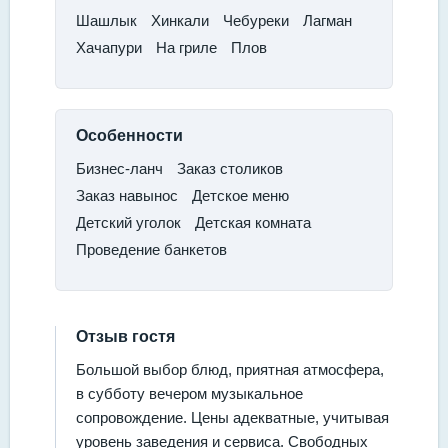
​Шашлык
​Хинкали​
Чебуреки​
Лагман​
Хачапури
​На гриле
​Плов
Особенности
Бизнес-ланч​
Заказ столиков​
Заказ навынос​
Детское меню
​Детский уголок​
Детская комната
​Проведение банкетов
Отзыв гостя
Большой выбор блюд, приятная атмосфера,
в субботу вечером музыкальное
сопровождение. Цены адекватные, учитывая
уровень заведения и сервиса. Свободных